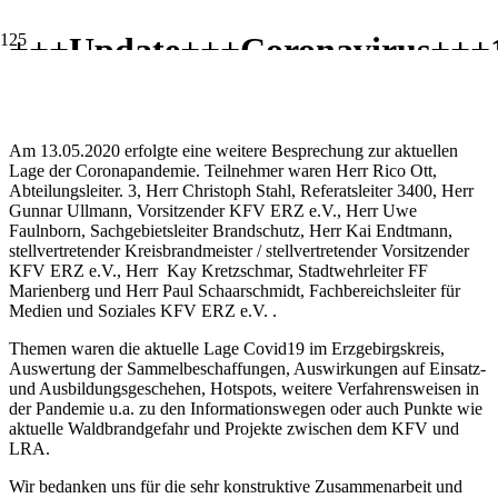
+++Update+++Coronavirus+++1
mit Vertretern des LRA ERZ
Am 13.05.2020 erfolgte eine weitere Besprechung zur aktuellen
Lage der Coronapandemie. Teilnehmer waren Herr Rico Ott,
Abteilungsleiter. 3, Herr Christoph Stahl, Referatsleiter 3400, Herr
Gunnar Ullmann, Vorsitzender KFV ERZ e.V., Herr Uwe
Faulnborn, Sachgebietsleiter Brandschutz, Herr Kai Endtmann,
stellvertretender Kreisbrandmeister / stellvertretender Vorsitzender
KFV ERZ e.V., Herr Kay Kretzschmar, Stadtwehrleiter FF
Marienberg und Herr Paul Schaarschmidt, Fachbereichsleiter für
Medien und Soziales KFV ERZ e.V. .
Themen waren die aktuelle Lage Covid19 im Erzgebirgskreis,
Auswertung der Sammelbeschaffungen, Auswirkungen auf Einsatz-
und Ausbildungsgeschehen, Hotspots, weitere Verfahrensweisen in
der Pandemie u.a. zu den Informationswegen oder auch Punkte wie
aktuelle Waldbrandgefahr und Projekte zwischen dem KFV und
LRA.
Wir bedanken uns für die sehr konstruktive Zusammenarbeit und