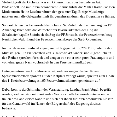
Vielseitigkeit der Orchester war ein Ohrenschmaus der besonderen Art.
Profesionell und mit ihrem besonderen Charme führte die MDR1 Radio Sachsen
Moderatorin Heike Leschner durch den gesamtenTag. Einige Musikzüge
nutzten auch die Gelegenheit mit ihr gemeinsam durch das Programm zu führen.
So musizierten das Feuerwehrblasorchester Schönfeld, der Fanfarenzug der FF
Annaberg-Buchholz, die Witzschdorfer Blasmusikanten der FFw, die
Schalmeienkapelle Steinbach als Zug der FF Jöhstadt, der Feuerwehrmusikzug
Neukirchen-Adorf, und das Feuerwehrmusikkorps der Stadt Olbernhau.
Im Kreisfeuerwehrverband engagieren sich gegenwärtig 224 Mitglieder in den
Musikzügen. Ein Frauenanteil von 30% sowie 49 Kinder- und Jugendliche in
den Reihen sprechen für sich und zeugen von einer sehr guten Frauenquote und
von einer guten Nachwuchsarbeit in den Feuerwehrmusikzügen.
Beim gemeinsamen Abschlusskonzert, welches wegen des herrlichen
Spätsommerwetters spontan auf den Kätplatz verlegt wurde, spielten zum Finale
des 1. Kreisfeuerwehrtages 165 Feuerwehrmusikanten gemeinsam auf.
Dabei konnte der Schirmherr der Veranstaltung, Landrat Frank Vogel, begrüßt
werden, welcher sich mit dankenden Worten an alle Feuerwehrmänner und –
frauen des Landkreises wandte und sich bei ihnen für ihren besonderen Einsatz
für das Gemeinwohl im Namen der Bürgerschaft des Erzgebirgskreises
bedankte.