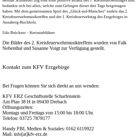
Helmar Schmiedel zog eine erste positive Bilanz des 1. Kreisfeuerwehrtages und
bedankte sich bei allen, welche zum Gelingen dieser drei Tage beigetragen
haben. Mit dem gemeinsamen Spiel des „Glück-auf-Marsches“ endete das 2.
Kreisfeuerwehrmusiktreffen und der 1. Kreisfeuerwehrtag des Erzgebirges in
Annaberg-Buchholz.
Udo Brückner – Kreisstabführer
Die Bilder des 2. Kreisfeuerwehrmusiktreffens wurden von Falk
Nebenthal und Susanne Voigt zur Verfügung gestellt.
Kontakt zum KFV Erzgebirge
Bei Fragen können Sie sich direkt an uns wenden:
KFV ERZ Geschäftsstelle Scharfenstein
Am Plan 38 H in 09430 Drebach
Öffnungszeiten:
Montags und Freitags von 15:00 bis 18:00 Uhr.
Telefon: 03725 7878177
Handy FBL Medien & Soziales: 0162 6119922
Mail: info[at]kfv-erz.de