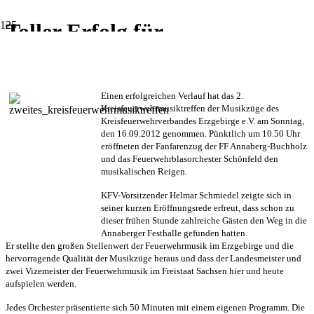
Toller Erfolg für
Kreisfeuerwehr-Musikschau
Einen erfolgreichen Verlauf hat das 2.
Kreisfeuerwehrmusiktreffen der Musikzüge des
Kreisfeuerwehrverbandes Erzgebirge e.V. am Sonntag,
den 16.09.2012 genommen. Pünktlich um 10.50 Uhr
eröffneten der Fanfarenzug der FF Annaberg-Buchholz
und das Feuerwehrblasorchester Schönfeld den
musikalischen Reigen.
KFV-Vorsitzender Helmar Schmiedel zeigte sich in
seiner kurzen Eröffnungsrede erfreut, dass schon zu
dieser frühen Stunde zahlreiche Gästen den Weg in die
Annaberger Festhalle gefunden hatten.
Er stellte den großen Stellenwert der Feuerwehrmusik im Erzgebirge und die
hervorragende Qualität der Musikzüge heraus und dass der Landesmeister und
zwei Vizemeister der Feuerwehrmusik im Freistaat Sachsen hier und heute
aufspielen werden.
Jedes Orchester präsentierte sich 50 Minuten mit einem eigenen Programm. Die