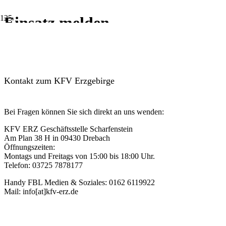
Einsatz melden
[contact-form-7 id=“4660″ title=“Einsatz melden“]
Kontakt zum KFV Erzgebirge
Bei Fragen können Sie sich direkt an uns wenden:
KFV ERZ Geschäftsstelle Scharfenstein
Am Plan 38 H in 09430 Drebach
Öffnungszeiten:
Montags und Freitags von 15:00 bis 18:00 Uhr.
Telefon: 03725 7878177
Handy FBL Medien & Soziales: 0162 6119922
Mail: info[at]kfv-erz.de