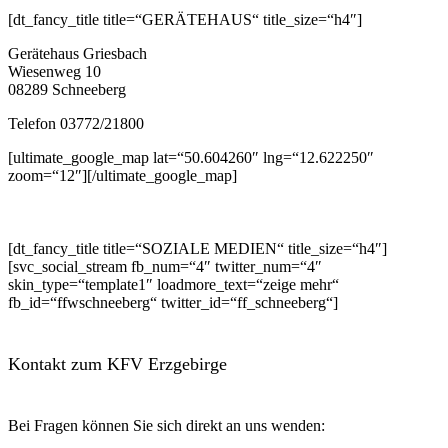
[dt_fancy_title title=“GERÄTEHAUS“ title_size=“h4″]
Gerätehaus Griesbach
Wiesenweg 10
08289 Schneeberg
Telefon 03772/21800
[ultimate_google_map lat=“50.604260″ lng=“12.622250″
zoom=“12″][/ultimate_google_map]
[dt_fancy_title title=“SOZIALE MEDIEN“ title_size=“h4″]
[svc_social_stream fb_num=“4″ twitter_num=“4″
skin_type=“template1″ loadmore_text=“zeige mehr“
fb_id=“ffwschneeberg“ twitter_id=“ff_schneeberg“]
Kontakt zum KFV Erzgebirge
Bei Fragen können Sie sich direkt an uns wenden: