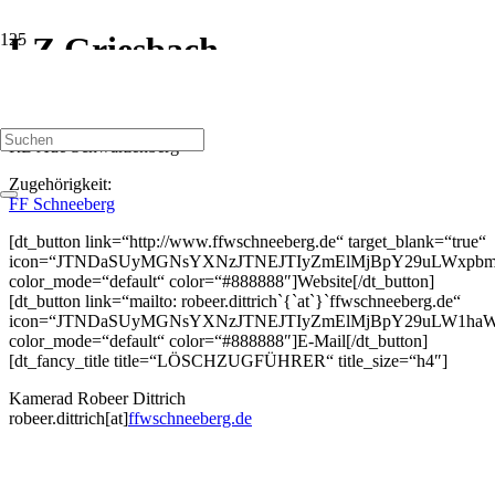
LZ Griesbach
RB Aue Schwarzenberg
Zugehörigkeit:
FF Schneeberg
[dt_button link=“http://www.ffwschneeberg.de“ target_blank=“true“
icon=“JTNDaSUyMGNsYXNzJTNEJTIyZmElMjBpY29uLWxpbm
color_mode=“default“ color=“#888888″]Website[/dt_button]
[dt_button link=“mailto: robeer.dittrich`{`at`}`ffwschneeberg.de“
icon=“JTNDaSUyMGNsYXNzJTNEJTIyZmElMjBpY29uLW1haW
color_mode=“default“ color=“#888888″]E-Mail[/dt_button]
[dt_fancy_title title=“LÖSCHZUGFÜHRER“ title_size=“h4″]
Kamerad Robeer Dittrich
robeer.dittrich[at]
ffwschneeberg.de