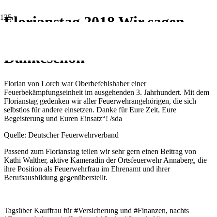
Florianstag 2018 Wir sagen
Euch ein herzliches
Dankeschön
Florian von Lorch war Oberbefehlshaber einer
Feuerbekämpfungseinheit im ausgehenden 3. Jahrhundert. Mit dem
Florianstag gedenken wir aller Feuerwehrangehörigen, die sich
selbstlos für andere einsetzen. Danke für Eure Zeit, Eure
Begeisterung und Euren Einsatz“! /sda
Quelle: Deutscher Feuerwehrverband
Passend zum Florianstag teilen wir sehr gern einen Beitrag von
Kathi Walther, aktive Kameradin der Ortsfeuerwehr Annaberg, die
ihre Position als Feuerwehrfrau im Ehrenamt und ihrer
Berufsausbildung gegenüberstellt.
Tagsüber Kauffrau für #Versicherung und #Finanzen, nachts