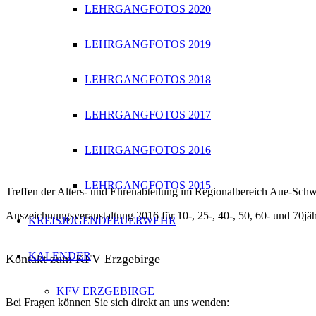
LEHRGANGFOTOS 2020
LEHRGANGFOTOS 2019
LEHRGANGFOTOS 2018
LEHRGANGFOTOS 2017
LEHRGANGFOTOS 2016
LEHRGANGFOTOS 2015
Treffen der Alters- und Ehrenabteilung im Regionalbereich Aue-Sch
Auszeichnungsveranstaltung 2016 für 10-, 25-, 40-, 50, 60- und 70jäh
KREISJUGENDFEUERWEHR
KALENDER
Kontakt zum KFV Erzgebirge
KFV ERZGEBIRGE
Bei Fragen können Sie sich direkt an uns wenden: