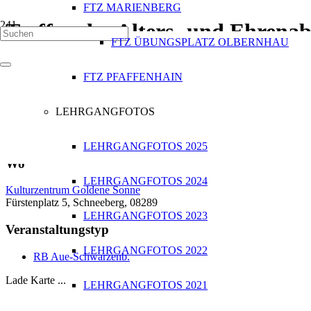
FTZ MARIENBERG
Treffen der Alters- und Ehrenab
FTZ ÜBUNGSPLATZ OLBERNHAU
Wann
FTZ PFAFFENHAIN
24.09.2016
10:00 - 13:00
LEHRGANGFOTOS
Zum Kalender hinzufügen
ICS herunterladen
Google Kalender
iCalendar
Office 365
Outlook Li
LEHRGANGFOTOS 2025
Wo
LEHRGANGFOTOS 2024
Kulturzentrum Goldene Sonne
Fürstenplatz 5, Schneeberg, 08289
LEHRGANGFOTOS 2023
Veranstaltungstyp
LEHRGANGFOTOS 2022
RB Aue-Schwarzenb.
Lade Karte ...
LEHRGANGFOTOS 2021