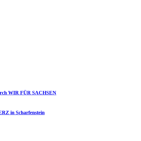
g durch WIR FÜR SACHSEN
 ERZ in Scharfenstein