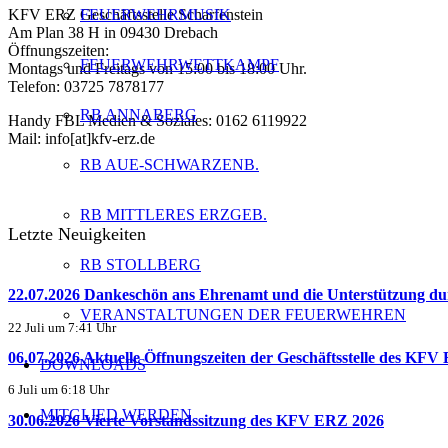
FEUERWEHRMUSIK
KFV ERZ Geschäftsstelle Scharfenstein
Am Plan 38 H in 09430 Drebach
Öffnungszeiten:
FEUERWEHRWETTKAMPF
Montags und Freitags von 15:00 bis 18:00 Uhr.
Telefon: 03725 7878177
RB ANNABERG
Handy FBL Medien & Soziales: 0162 6119922
Mail: info[at]kfv-erz.de
RB AUE-SCHWARZENB.
RB MITTLERES ERZGEB.
Letzte Neuigkeiten
RB STOLLBERG
22.07.2026 Dankeschön ans Ehrenamt und die Unterstützun
VERANSTALTUNGEN DER FEUERWEHREN
22 Juli um 7:41 Uhr
06.07.2026 Aktuelle Öffnungszeiten der Geschäftsstelle des KFV
DOWNLOADS
6 Juli um 6:18 Uhr
MITGLIED WERDEN
30.06.2026 Vierte Vorstandssitzung des KFV ERZ 2026