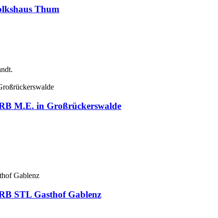
Volkshaus Thum
ndt.
e RB M.E. in Großrückerswalde
e RB STL Gasthof Gablenz