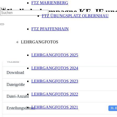
FTZ MARIENBERG
Mitgliederkampagne KF, JF u
FTZ ÜBUNGSPLATZ OLBERNHAU
FTZ PFAFFENHAIN
[featured_image]
LEHRGANGFOTOS
Download
LEHRGANGFOTOS 2025
Version
LEHRGANGFOTOS 2024
Download
LEHRGANGFOTOS 2023
Dateigröße
LEHRGANGFOTOS 2022
Datei-Anzahl
LEHRGANGFOTOS 2021
Erstellungsdatum
31. 