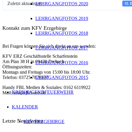
Zuletzt aktualisiert
LEHRGANGFOTOS 2020
31. 
LEHRGANGFOTOS 2019
Kontakt zum KFV Erzgebirge
LEHRGANGFOTOS 2018
Bei Fragen können Sie sich direkt an uns wenden:
LEHRGANGFOTOS 2017
KFV ERZ Geschäftsstelle Scharfenstein
Am Plan 38 H in 09430 Drebach
LEHRGANGFOTOS 2016
Öffnungszeiten:
Montags und Freitags von 15:00 bis 18:00 Uhr.
LEHRGANGFOTOS 2015
Telefon: 03725 7878177
Handy FBL Medien & Soziales: 0162 6119922
KREISJUGENDFEUERWEHR
Mail: info[at]kfv-erz.de
KALENDER
Letzte Neuigkeiten
KFV ERZGEBIRGE