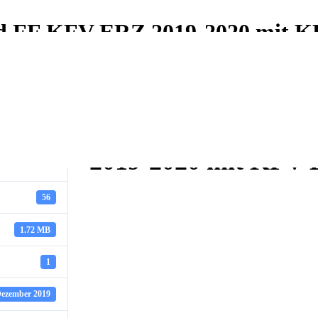
nd FF KFV ERZ 2019-2020 mit K
Mitgliederkampagn
2019-2020 mit KFV 
56
1.72 MB
1
Dezember 2019