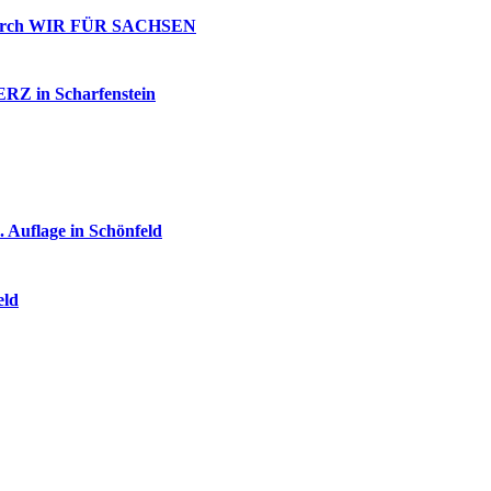
g durch WIR FÜR SACHSEN
 ERZ in Scharfenstein
 Auflage in Schönfeld
eld