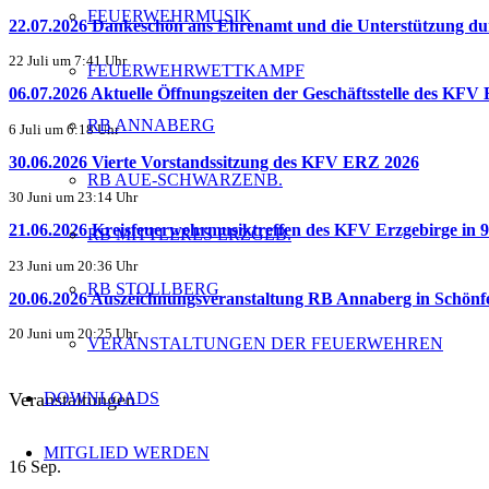
FEUERWEHRMUSIK
22.07.2026 Dankeschön ans Ehrenamt und die Unterstützun
22 Juli um 7:41 Uhr
FEUERWEHRWETTKAMPF
06.07.2026 Aktuelle Öffnungszeiten der Geschäftsstelle des KFV
RB ANNABERG
6 Juli um 6:18 Uhr
30.06.2026 Vierte Vorstandssitzung des KFV ERZ 2026
RB AUE-SCHWARZENB.
30 Juni um 23:14 Uhr
21.06.2026 Kreisfeuerwehrmusiktreffen des KFV Erzgebirge in 9.
RB MITTLERES ERZGEB.
23 Juni um 20:36 Uhr
RB STOLLBERG
20.06.2026 Auszeichnungsveranstaltung RB Annaberg in Schönf
20 Juni um 20:25 Uhr
VERANSTALTUNGEN DER FEUERWEHREN
DOWNLOADS
Veranstaltungen
MITGLIED WERDEN
16
Sep.