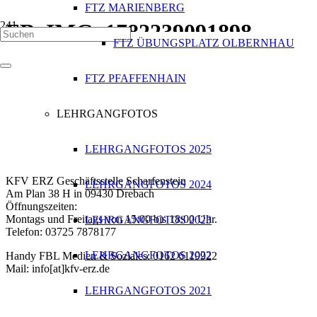
FTZ MARIENBERG
FB_IMG_1782239091898
FTZ ÜBUNGSPLATZ OLBERNHAU
FTZ PFAFFENHAIN
Kontakt zum KFV Erzgebirge
LEHRGANGFOTOS
LEHRGANGFOTOS 2025
Bei Fragen können Sie sich direkt an uns wenden:
KFV ERZ Geschäftsstelle Scharfenstein
LEHRGANGFOTOS 2024
Am Plan 38 H in 09430 Drebach
Öffnungszeiten:
Montags und Freitags von 15:00 bis 18:00 Uhr.
LEHRGANGFOTOS 2023
Telefon: 03725 7878177
LEHRGANGFOTOS 2022
Handy FBL Medien & Soziales: 0162 6119922
Mail: info[at]kfv-erz.de
LEHRGANGFOTOS 2021