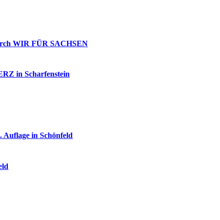
g durch WIR FÜR SACHSEN
 ERZ in Scharfenstein
 Auflage in Schönfeld
eld