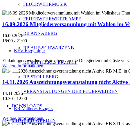
FEUERWEHRMUSIK
FEUERWEHRWETTKAMPF
16.09.2026 Mitgliederversammlung mit Wahlen im 
RB ANNABERG
16.09.2026
18:00 - 21:00
RB AUE-SCHWARZENB.
KFV Erzgebirge
Einladungen werden entsprechend an die Delegierten und Gäste versa
RB MITTLERES ERZGEB.
Weitere Informationen
RB STOLLBERG
14.11.2026 Auszeichnungsveranstaltung nicht Aktiv
VERANSTALTUNGEN DER FEUERWEHREN
14.11.2026
10:30 - 12:00
DOWNLOADS
RB Mittleres Erzgeb.
Weitere Informationen
MITGLIED WERDEN