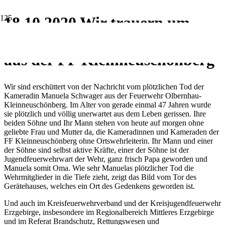
18.10.2020 Wir trauern um
Kameradin Manuela Schwager
aus der FF Kleinneuschönberg
Wir sind erschüttert von der Nachricht vom plötzlichen Tod der
Kameradin Manuela Schwager aus der Feuerwehr Olbernhau-
Kleinneuschönberg. Im Alter von gerade einmal 47 Jahren wurde
sie plötzlich und völlig unerwartet aus dem Leben gerissen. Ihre
beiden Söhne und Ihr Mann stehen von heute auf morgen ohne
geliebte Frau und Mutter da, die Kameradinnen und Kameraden der
FF Kleinneuschönberg ohne Ortswehrleiterin. Ihr Mann und einer
der Söhne sind selbst aktive Kräfte, einer der Söhne ist der
Jugendfeuerwehrwart der Wehr, ganz frisch Papa geworden und
Manuela somit Oma. Wie sehr Manuelas plötzlicher Tod die
Wehrmitglieder in die Tiefe zieht, zeigt das Bild vom Tor des
Gerätehauses, welches ein Ort des Gedenkens geworden ist.
Und auch im Kreisfeuerwehrverband und der Kreisjugendfeuerwehr
Erzgebirge, insbesondere im Regionalbereich Mittleres Erzgebirge
und im Referat Brandschutz, Rettungswesen und