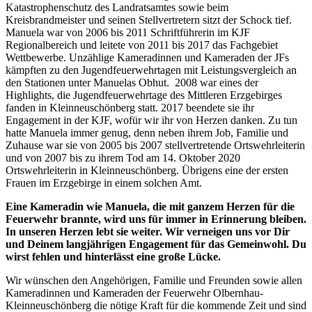
Katastrophenschutz des Landratsamtes sowie beim
Kreisbrandmeister und seinen Stellvertretern sitzt der Schock tief.
Manuela war von 2006 bis 2011 Schriftführerin im KJF
Regionalbereich und leitete von 2011 bis 2017 das Fachgebiet
Wettbewerbe. Unzählige Kameradinnen und Kameraden der JFs
kämpften zu den Jugendfeuerwehrtagen mit Leistungsvergleich an
den Stationen unter Manuelas Obhut. 2008 war eines der
Highlights, die Jugendfeuerwehrtage des Mittleren Erzgebirges
fanden in Kleinneuschönberg statt. 2017 beendete sie ihr
Engagement in der KJF, wofür wir ihr von Herzen danken. Zu tun
hatte Manuela immer genug, denn neben ihrem Job, Familie und
Zuhause war sie von 2005 bis 2007 stellvertretende Ortswehrleiterin
und von 2007 bis zu ihrem Tod am 14. Oktober 2020
Ortswehrleiterin in Kleinneuschönberg. Übrigens eine der ersten
Frauen im Erzgebirge in einem solchen Amt.
Eine Kameradin wie Manuela, die mit ganzem Herzen für die
Feuerwehr brannte, wird uns für immer in Erinnerung bleiben.
In unseren Herzen lebt sie weiter. Wir verneigen uns vor Dir
und Deinem langjährigen Engagement für das Gemeinwohl. Du
wirst fehlen und hinterlässt eine große Lücke.
Wir wünschen den Angehörigen, Familie und Freunden sowie allen
Kameradinnen und Kameraden der Feuerwehr Olbernhau-
Kleinneuschönberg die nötige Kraft für die kommende Zeit und sind