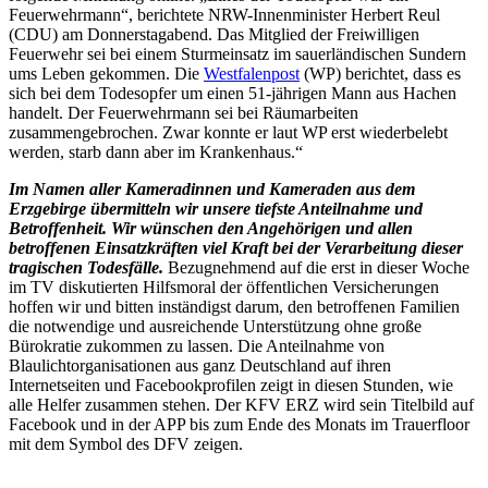
Feuerwehrmann“, berichtete NRW-Innenminister Herbert Reul
(CDU) am Donnerstagabend. Das Mitglied der Freiwilligen
Feuerwehr sei bei einem Sturmeinsatz im sauerländischen Sundern
ums Leben gekommen. Die
Westfalenpost
(WP) berichtet, dass es
sich bei dem Todesopfer um einen 51-jährigen Mann aus Hachen
handelt. Der Feuerwehrmann sei bei Räumarbeiten
zusammengebrochen. Zwar konnte er laut WP erst wiederbelebt
werden, starb dann aber im Krankenhaus.“
Im Namen aller Kameradinnen und Kameraden aus dem
Erzgebirge übermitteln wir unsere tiefste Anteilnahme und
Betroffenheit. Wir wünschen den Angehörigen und allen
betroffenen Einsatzkräften viel Kraft bei der Verarbeitung dieser
tragischen Todesfälle.
Bezugnehmend auf die erst in dieser Woche
im TV diskutierten Hilfsmoral der öffentlichen Versicherungen
hoffen wir und bitten inständigst darum, den betroffenen Familien
die notwendige und ausreichende Unterstützung ohne große
Bürokratie zukommen zu lassen. Die Anteilnahme von
Blaulichtorganisationen aus ganz Deutschland auf ihren
Internetseiten und Facebookprofilen zeigt in diesen Stunden, wie
alle Helfer zusammen stehen. Der KFV ERZ wird sein Titelbild auf
Facebook und in der APP bis zum Ende des Monats im Trauerfloor
mit dem Symbol des DFV zeigen.