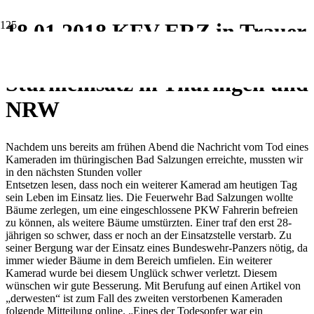
18.01.2018 KFV ERZ in Trauer
– 2 Kameraden versterben bei
Sturmeinsatz in Thüringen und
NRW
Nachdem uns bereits am frühen Abend die Nachricht vom Tod eines
Kameraden im thüringischen Bad Salzungen erreichte, mussten wir
in den nächsten Stunden voller
Entsetzen lesen, dass noch ein weiterer Kamerad am heutigen Tag
sein Leben im Einsatz lies. Die Feuerwehr Bad Salzungen wollte
Bäume zerlegen, um eine eingeschlossene PKW Fahrerin befreien
zu können, als weitere Bäume umstürzten. Einer traf den erst 28-
jährigen so schwer, dass er noch an der Einsatzstelle verstarb. Zu
seiner Bergung war der Einsatz eines Bundeswehr-Panzers nötig, da
immer wieder Bäume in dem Bereich umfielen. Ein weiterer
Kamerad wurde bei diesem Unglück schwer verletzt. Diesem
wünschen wir gute Besserung. Mit Berufung auf einen Artikel von
„derwesten“ ist zum Fall des zweiten verstorbenen Kameraden
folgende Mitteilung online. „Eines der Todesopfer war ein