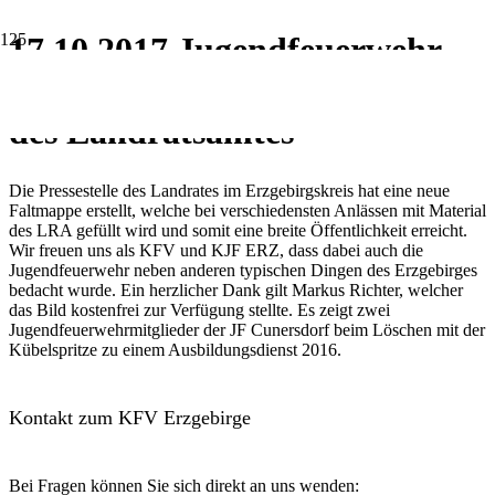
17.10.2017 Jugendfeuerwehr
präsent auf neuer Faltmappe
des Landratsamtes
Die Pressestelle des Landrates im Erzgebirgskreis hat eine neue
Faltmappe erstellt, welche bei verschiedensten Anlässen mit Material
des LRA gefüllt wird und somit eine breite Öffentlichkeit erreicht.
Wir freuen uns als KFV und KJF ERZ, dass dabei auch die
Jugendfeuerwehr neben anderen typischen Dingen des Erzgebirges
bedacht wurde. Ein herzlicher Dank gilt Markus Richter, welcher
das Bild kostenfrei zur Verfügung stellte. Es zeigt zwei
Jugendfeuerwehrmitglieder der JF Cunersdorf beim Löschen mit der
Kübelspritze zu einem Ausbildungsdienst 2016.
Kontakt zum KFV Erzgebirge
Bei Fragen können Sie sich direkt an uns wenden: