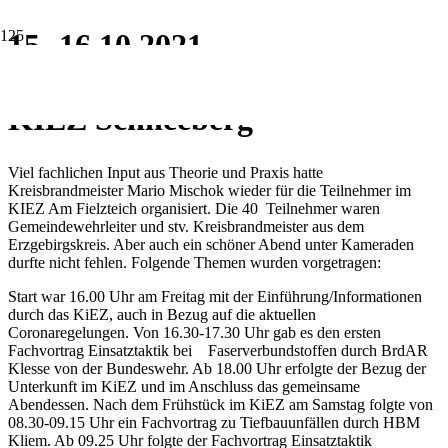
15.-16.10.2021
Führungskräfteklausur im
KIEZ Schneeberg
Viel fachlichen Input aus Theorie und Praxis hatte
Kreisbrandmeister Mario Mischok wieder für die Teilnehmer im
KIEZ Am Fielzteich organisiert. Die 40 Teilnehmer waren
Gemeindewehrleiter und stv. Kreisbrandmeister aus dem
Erzgebirgskreis. Aber auch ein schöner Abend unter Kameraden
durfte nicht fehlen. Folgende Themen wurden vorgetragen:
Start war 16.00 Uhr am Freitag mit der Einführung/Informationen
durch das KiEZ, auch in Bezug auf die aktuellen
Coronaregelungen. Von 16.30-17.30 Uhr gab es den ersten
Fachvortrag Einsatztaktik bei Faserverbundstoffen durch BrdAR
Klesse von der Bundeswehr. Ab 18.00 Uhr erfolgte der Bezug der
Unterkunft im KiEZ und im Anschluss das gemeinsame
Abendessen. Nach dem Frühstück im KiEZ am Samstag folgte von
08.30-09.15 Uhr ein Fachvortrag zu Tiefbauunfällen durch HBM
Kliem. Ab 09.25 Uhr folgte der Fachvortrag Einsatztaktik