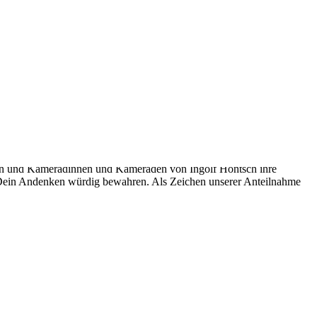
skräften, auch aus dem Erzgebirgskreis, hat Ingolf eindrucksvoll
war seit 1978 Aktives Mitglied der Freiwillige Feuerwehr
 Motorkettensägenführer.
andschutz bei der BF Görlitz tätig. Mit Ingolf verliert das
oto stammte aus Ingolfs Bewerbung zur Wahl als Stv. Vorsitzender im
en und Kameradinnen und Kameraden von Ingolf Höntsch ihre
n Dein Andenken würdig bewahren. Als Zeichen unserer Anteilnahme