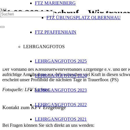
FTZ MARIENBERG
11.09.2024 Nachruf – Wir trau
FTZ ÜBUNGSPLATZ OLBERNHAU
Mit Entsetzen haben wir vom viel zu frühen Tod am 09.09.2024 des K
FTZ PFAFFENHAIN
die Führungslehre als Fachlehrer an der LFS vermittelt, wobei viel P
Straßgräbchen, jahrezentelang Orts- und Gemeindewehrleiter, Einsatzk
LEHRGANGFOTOS
Von 2018 bis 2023 war er stellvertretender Vorsitzender im Landesfeu
Feuerwehrwesen einen engagierten, fachlich versierten, manchmal au
LFV 2018. Das „Halt Feuerwehr“ auf der Kelle spricht eindeutig von
LEHRGANGFOTOS 2025
Der Vorstand des Kreisfeuerwehrverbandes Erzgebirge e.V. und de
aufrichtige Anteilnahme aus. Wir wünschen viel Kraft in diesen sch
LEHRGANGFOTOS 2024
erscheint unser Profilbild die nächsten Tage in Trauerfloor. (PS)
Fotoquelle: LFV Sachsen
LEHRGANGFOTOS 2023
LEHRGANGFOTOS 2022
Kontakt zum KFV Erzgebirge
LEHRGANGFOTOS 2021
Bei Fragen können Sie sich direkt an uns wenden: