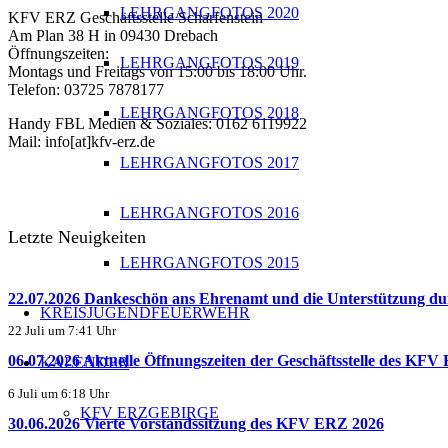
LEHRGANGFOTOS 2020
KFV ERZ Geschäftsstelle Scharfenstein
Am Plan 38 H in 09430 Drebach
Öffnungszeiten:
LEHRGANGFOTOS 2019
Montags und Freitags von 15:00 bis 18:00 Uhr.
Telefon: 03725 7878177
LEHRGANGFOTOS 2018
Handy FBL Medien & Soziales: 0162 6119922
Mail: info[at]kfv-erz.de
LEHRGANGFOTOS 2017
LEHRGANGFOTOS 2016
Letzte Neuigkeiten
LEHRGANGFOTOS 2015
22.07.2026 Dankeschön ans Ehrenamt und die Unterstützun
KREISJUGENDFEUERWEHR
22 Juli um 7:41 Uhr
06.07.2026 Aktuelle Öffnungszeiten der Geschäftsstelle des KFV
KALENDER
6 Juli um 6:18 Uhr
KFV ERZGEBIRGE
30.06.2026 Vierte Vorstandssitzung des KFV ERZ 2026