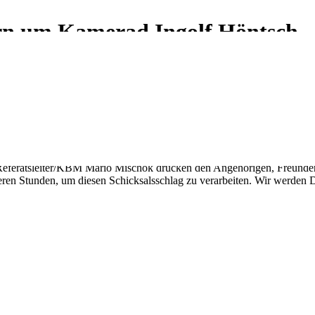
ern um Kamerad Ingolf Höntsch
ameraden Brandinspektor Ingolf Höntsch erfahren. Unzähligen Führung
raxisbezug, absolutes Fachwissen und ein Scherz nie fehlen durften. Er 
raft und ein absolut kompetenter Ausbilder, zum Beispiel auch für die
erwehrverband Sachsen e.V. Zuletzt war er beruflich im Vorbeugenden Br
ch kritischen und absolut menschlichen Kameraden. Unser gewähltes F
 seinem Lebenselixier Feuerwehr.
r Referatsleiter/KBM Mario Mischok drücken den Angehörigen, Freund
weren Stunden, um diesen Schicksalsschlag zu verarbeiten. Wir werde