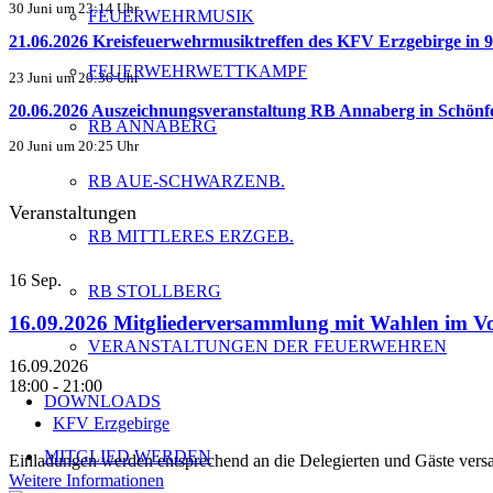
30 Juni um 23:14 Uhr
FEUERWEHRMUSIK
21.06.2026 Kreisfeuerwehrmusiktreffen des KFV Erzgebirge in 9.
FEUERWEHRWETTKAMPF
23 Juni um 20:36 Uhr
20.06.2026 Auszeichnungsveranstaltung RB Annaberg in Schönf
RB ANNABERG
20 Juni um 20:25 Uhr
RB AUE-SCHWARZENB.
Veranstaltungen
RB MITTLERES ERZGEB.
16
Sep.
RB STOLLBERG
16.09.2026 Mitgliederversammlung mit Wahlen im 
VERANSTALTUNGEN DER FEUERWEHREN
16.09.2026
18:00 - 21:00
DOWNLOADS
KFV Erzgebirge
MITGLIED WERDEN
Einladungen werden entsprechend an die Delegierten und Gäste versa
Weitere Informationen