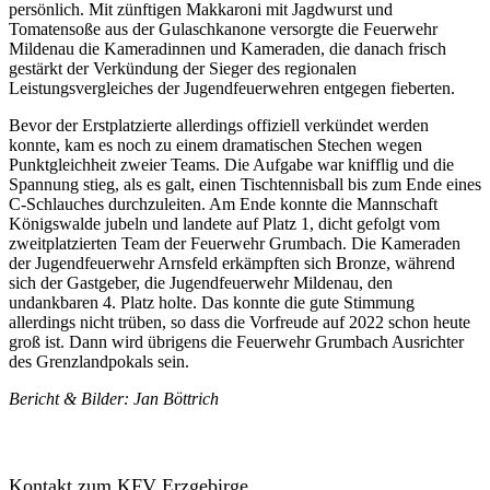
persönlich. Mit zünftigen Makkaroni mit Jagdwurst und
Tomatensoße aus der Gulaschkanone versorgte die Feuerwehr
Mildenau die Kameradinnen und Kameraden, die danach frisch
gestärkt der Verkündung der Sieger des regionalen
Leistungsvergleiches der Jugendfeuerwehren entgegen fieberten.
Bevor der Erstplatzierte allerdings offiziell verkündet werden
konnte, kam es noch zu einem dramatischen Stechen wegen
Punktgleichheit zweier Teams. Die Aufgabe war knifflig und die
Spannung stieg, als es galt, einen Tischtennisball bis zum Ende eines
C-Schlauches durchzuleiten. Am Ende konnte die Mannschaft
Königswalde jubeln und landete auf Platz 1, dicht gefolgt vom
zweitplatzierten Team der Feuerwehr Grumbach. Die Kameraden
der Jugendfeuerwehr Arnsfeld erkämpften sich Bronze, während
sich der Gastgeber, die Jugendfeuerwehr Mildenau, den
undankbaren 4. Platz holte. Das konnte die gute Stimmung
allerdings nicht trüben, so dass die Vorfreude auf 2022 schon heute
groß ist. Dann wird übrigens die Feuerwehr Grumbach Ausrichter
des Grenzlandpokals sein.
Bericht & Bilder: Jan Böttrich
Kontakt zum KFV Erzgebirge