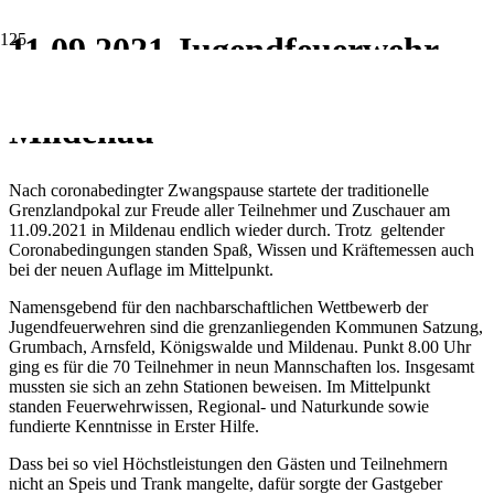
11.09.2021 Jugendfeuerwehr-
Grenzlandpokal 2021 in
Mildenau
Nach coronabedingter Zwangspause startete der traditionelle
Grenzlandpokal zur Freude aller Teilnehmer und Zuschauer am
11.09.2021 in Mildenau endlich wieder durch. Trotz geltender
Coronabedingungen standen Spaß, Wissen und Kräftemessen auch
bei der neuen Auflage im Mittelpunkt.
Namensgebend für den nachbarschaftlichen Wettbewerb der
Jugendfeuerwehren sind die grenzanliegenden Kommunen Satzung,
Grumbach, Arnsfeld, Königswalde und Mildenau. Punkt 8.00 Uhr
ging es für die 70 Teilnehmer in neun Mannschaften los. Insgesamt
mussten sie sich an zehn Stationen beweisen. Im Mittelpunkt
standen Feuerwehrwissen, Regional- und Naturkunde sowie
fundierte Kenntnisse in Erster Hilfe.
Dass bei so viel Höchstleistungen den Gästen und Teilnehmern
nicht an Speis und Trank mangelte, dafür sorgte der Gastgeber