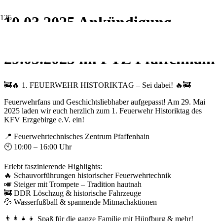
10.03.2025 Ankündigung
Feuerwehr – Historiktag am
29.05.2025 im FTZ Pfaffenhain
🚒🔥 1. FEUERWEHR HISTORIKTAG – Sei dabei! 🔥🚒
Feuerwehrfans und Geschichtsliebhaber aufgepasst! Am 29. Mai
2025 laden wir euch herzlich zum 1. Feuerwehr Historiktag des
KFV Erzgebirge e.V. ein!
📍 Feuerwehrtechnisches Zentrum Pfaffenhain
🕙 10:00 – 16:00 Uhr
Erlebt faszinierende Highlights:
🔥 Schauvorführungen historischer Feuerwehrtechnik
🎺 Steiger mit Trompete – Tradition hautnah
🚒 DDR Löschzug & historische Fahrzeuge
💦 Wasserfußball & spannende Mitmachaktionen
👨‍👩‍👧‍👦 Spaß für die ganze Familie mit Hüpfburg & mehr!