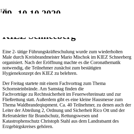
09.-10.10.2020
Führungskräfteschulung im
KIEZ Schneeberg
Eine 2- tätige Führungskräfteschulung wurde zum wiederholten
Male durch Kreisbrandmeister Mario Mischok im KIEZ Schneeberg
organisiert. Nach der Eröffnung machte es die Coronathematik
notwendig, die Teilnehmer zunächst zum bestätigten
Hygienekonzept des KIEZ zu belehren.
Der Freitag startete mit einem Fachvortrag zum Thema
Schornsteinbrände. Am Samstag finden die
Fachvorträge zu Rechtssicherheit im Feuerwehreinsatz und zur
Fließrettung statt. Außerdem gibt es eine kleine Hausmesse zum
Thema Waldbrandeqiupment. Ca. 40 Teilnehmer, zu denen auch der
Leiter der Abteilung 2, Ordnung und Sicherheit Rico Ott und der
Referatsleiter für Brandschutz, Rettungswesen und
Katastrophenschutz Christoph Stahl aus dem Landratsamt des
Erzgebirgskreises gehören.