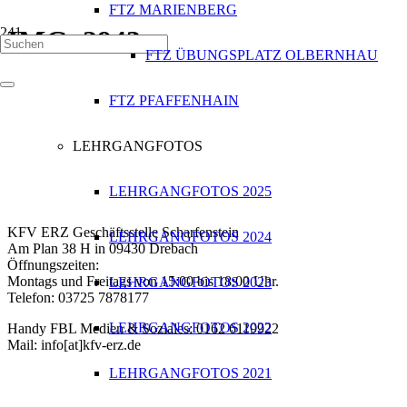
FTZ MARIENBERG
IMG_2943
FTZ ÜBUNGSPLATZ OLBERNHAU
FTZ PFAFFENHAIN
Kontakt zum KFV Erzgebirge
LEHRGANGFOTOS
LEHRGANGFOTOS 2025
Bei Fragen können Sie sich direkt an uns wenden:
KFV ERZ Geschäftsstelle Scharfenstein
LEHRGANGFOTOS 2024
Am Plan 38 H in 09430 Drebach
Öffnungszeiten:
Montags und Freitags von 15:00 bis 18:00 Uhr.
LEHRGANGFOTOS 2023
Telefon: 03725 7878177
LEHRGANGFOTOS 2022
Handy FBL Medien & Soziales: 0162 6119922
Mail: info[at]kfv-erz.de
LEHRGANGFOTOS 2021