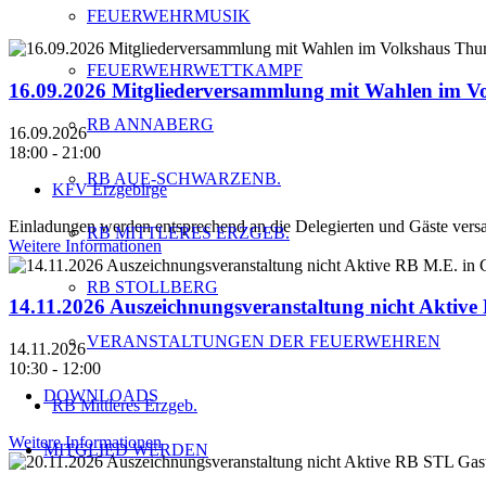
FEUERWEHRMUSIK
FEUERWEHRWETTKAMPF
16.09.2026 Mitgliederversammlung mit Wahlen im 
RB ANNABERG
16.09.2026
18:00 - 21:00
RB AUE-SCHWARZENB.
KFV Erzgebirge
Einladungen werden entsprechend an die Delegierten und Gäste versa
RB MITTLERES ERZGEB.
Weitere Informationen
RB STOLLBERG
14.11.2026 Auszeichnungsveranstaltung nicht Aktiv
VERANSTALTUNGEN DER FEUERWEHREN
14.11.2026
10:30 - 12:00
DOWNLOADS
RB Mittleres Erzgeb.
Weitere Informationen
MITGLIED WERDEN