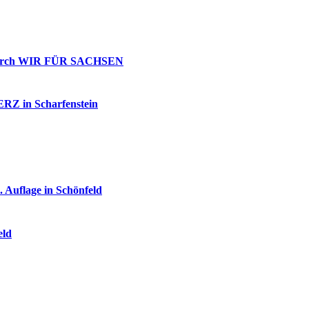
g durch WIR FÜR SACHSEN
 ERZ in Scharfenstein
 Auflage in Schönfeld
eld