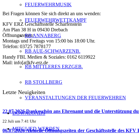
FEUERWEHRMUSIK
Bei Fragen können Sie sich direkt an uns wenden:
FEUERWEHRWETTKAMPF
KFV ERZ Geschäftsstelle Scharfenstein
Am Plan 38 H in 09430 Drebach
Öffnungszeiten:
RB ANNABERG
Montags und Freitags von 15:00 bis 18:00 Uhr.
Telefon: 03725 7878177
RB AUE-SCHWARZENB.
Handy FBL Medien & Soziales: 0162 6119922
Mail: info[at]kfv-erz.de
RB MITTLERES ERZGEB.
RB STOLLBERG
Letzte Neuigkeiten
VERANSTALTUNGEN DER FEUERWEHREN
22.07.2026 Dankeschön ans Ehrenamt und die Unterstützun
DOWNLOADS
22 Juli um 7:41 Uhr
MITGLIED WERDEN
06.07.2026 Aktuelle Öffnungszeiten der Geschäftsstelle des KFV