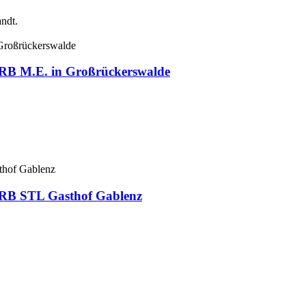
ndt.
e RB M.E. in Großrückerswalde
e RB STL Gasthof Gablenz