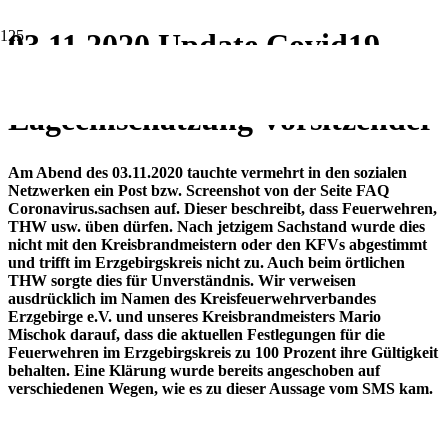
03.11.2020 Update Covid19 –
Richtigstellung SMS Post und
Lageeinschätzung Vorsitzender
Am Abend des 03.11.2020 tauchte vermehrt in den sozialen
Netzwerken ein Post bzw. Screenshot von der Seite FAQ
Coronavirus.sachsen auf. Dieser beschreibt, dass Feuerwehren,
THW usw. üben dürfen. Nach jetzigem Sachstand wurde dies
nicht mit den Kreisbrandmeistern oder den KFVs abgestimmt
und trifft im Erzgebirgskreis nicht zu. Auch beim örtlichen
THW sorgte dies für Unverständnis. Wir verweisen
ausdrücklich im Namen des Kreisfeuerwehrverbandes
Erzgebirge e.V. und unseres Kreisbrandmeisters Mario
Mischok darauf, dass die aktuellen Festlegungen für die
Feuerwehren im Erzgebirgskreis zu 100 Prozent ihre Gültigkeit
behalten. Eine Klärung wurde bereits angeschoben auf
verschiedenen Wegen, wie es zu dieser Aussage vom SMS kam.